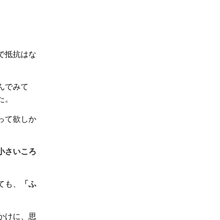
で抵抗はな
んでみて
た。
って欲しか
小さいころ
ても、
「ふ
かけに、思