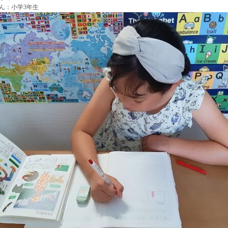
ん：
小学3年生