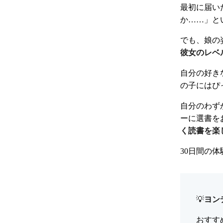
最初に届い
か……」と
でも、娘の
彼女のレベ
自分の好き
の子にはぴ
自分のわず
ーに選書を
く読書を楽
30日間の
💡
ヨン
おすす