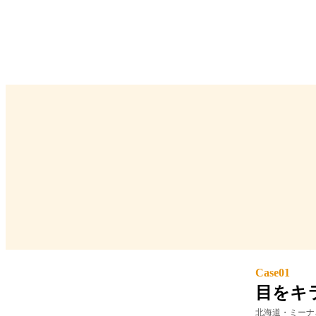
Case
01
目をキ
北海道・
ミーナ