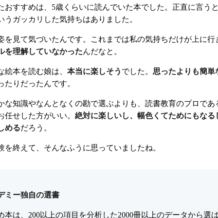
たおすすめは、5歳くらいに読んでいた本でした。正直に言う
いうガッカリした気持ちはありました。
姿を見て気づいたんです。これまでは私の気持ちだけが上に行
ルを理解していなかった
んだなと。
な絵本を読む娘は、
本当に楽しそう
でした。
思ったよりも簡単
ったりだったんです。
かな知識やなんとなくの勘で選ぶよりも、読書教育のプロであ
お任せした方がいい。
絶対に楽しいし、幅色くてためにもなる
しめる
だろう。
体験を終えて、そんなふうに思っていましたね。
デミー独自の選書
め本は、200以上の項目を分析した2000冊以上のデータから選