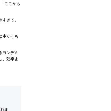
と「ここから
きすぎて、
な本
がうち
るヨンデミ
し、効率よ
ばれま