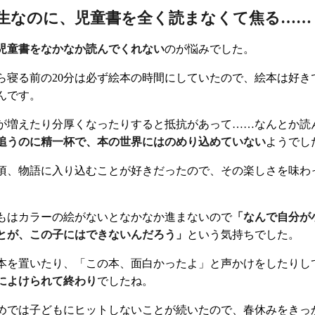
年生なのに、児童書を全く読まなくて焦る……
児童書をなかなか読んでくれない
のが悩みでした。
ら寝る前の20分は必ず絵本の時間にしていたので、絵本は好き
んです。
が増えたり分厚くなったりすると抵抗があって……なんとか読
追うのに精一杯で、本の世界にはのめり込めていない
ようでし
頃、物語に入り込むことが好きだったので、その楽しさを味わ
。
もはカラーの絵がないとなかなか進まないので
「なんで自分が
とが、この子にはできないんだろう」
という気持ちでした。
本を置いたり、「この本、面白かったよ」と声かけをしたりし
によけられて終わり
でしたね。
めでは子どもにヒットしないことが続いたので、春休みをきっ