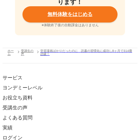
ります！
無料体験をはじめる
※体験終了後の自動課金はありません
ホー
受講生の
学習漫画ばかりだったのに 読書の習慣化に成功し8ヶ月で314冊
ム
声
読破！
サービス
ヨンデミーレベル
お役立ち資料
受講生の声
よくある質問
実績
ログイン