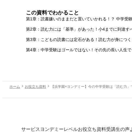
この資料でわかること
第1章：読書嫌いのままだと置いていかれる！？ 中学受
第2章：読む力には「基準」があった！小4までに到達す
第3章：こどもの読書には定石がある！読む力が身につ
第4章：中学受験はゴールではない！その先の長い人生
ホーム
お役立ち資料
【浜学園×ヨンデミー】今の中学受験は「読む力」
サービス
ヨンデミーレベル
お役立ち資料
受講生の声